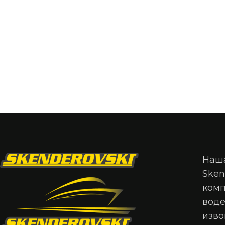
Наша
Sken
комп
воде
изво