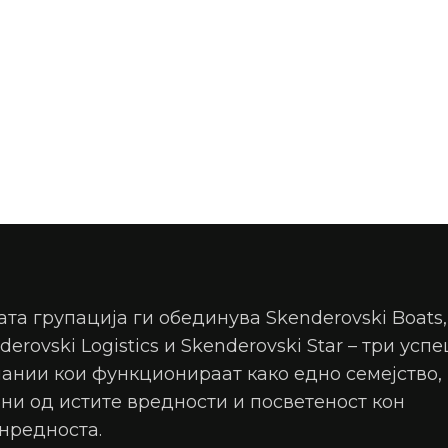
та групација ги обединува Skenderovski Boats,
derovski Logistics и Skenderovski Star – три усп
ании кои функционираат како едно семејство,
ни од истите вредности и посветеност кон
нредноста.