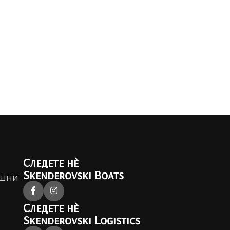
Следете нè
Skenderovski Boats
ешни
Следете нè
Skenderovski Logistics