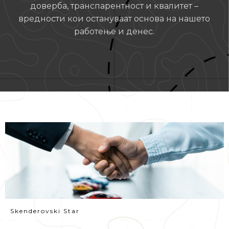
доверба, транспарентност и квалитет –
вредности кои остануваат основа на нашето
работење и денес.
Skenderovski Star