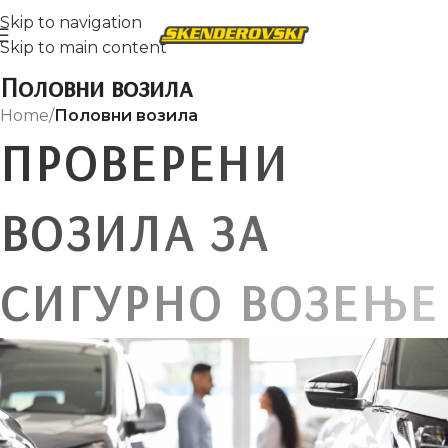
Skip to navigation
Skip to main content
Половни возила
Home
/
Половни возила
П
Р
О
В
Е
Р
Е
Н
И
В
О
З
И
Л
А
З
А
С
И
Г
У
Р
Н
О
В
О
З
Е
Њ
Е