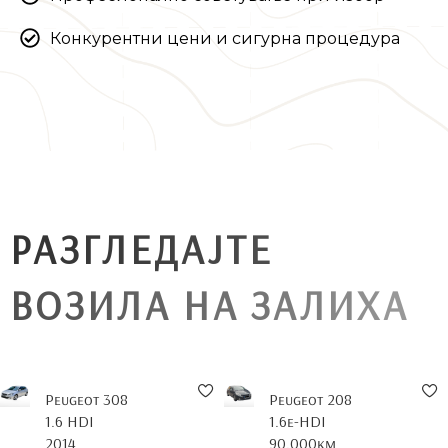
Конкурентни цени и сигурна процедура
Р
А
З
Г
Л
Е
Д
А
Ј
Т
Е
В
О
З
И
Л
А
Н
А
З
А
Л
И
Х
А
Peugeot 308
Peugeot 208
1.6 HDI
1.6e-HDI
2014
90.000km