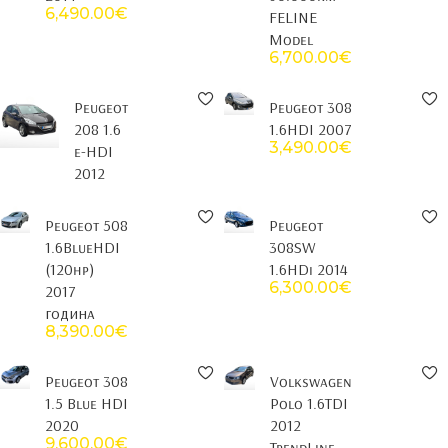
6,490.00
€
FELINE
Model
6,700.00
€
Peugeot
Peugeot 308
208 1.6
1.6HDI 2007
3,490.00
€
e-HDI
2012
Peugeot 508
Peugeot
1.6BlueHDI
308SW
(120hp)
1.6HDi 2014
6,300.00
€
2017
година
8,390.00
€
Peugeot 308
Volkswagen
1.5 Blue HDI
Polo 1.6TDI
2020
2012
9,600.00
€
TrendLine