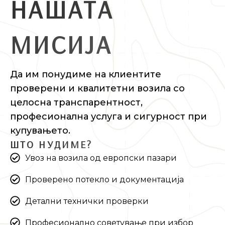
Н
А
Ш
А
Т
А
М
И
С
И
Ј
А
Да им понудиме на клиентите
проверени и квалитетни возила со
целосна транспарентност,
професионална услуга и сигурност при
купувањето.
Ш
Т
О
Н
У
Д
И
М
Е
?
Увоз на возила од европски пазари
Проверено потекло и документација
Детални технички проверки
Професионално советување при избор