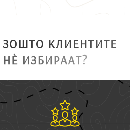
З
О
Ш
Т
О
К
Л
И
Е
Н
Т
И
Т
Е
Н
È
И
З
Б
И
Р
А
А
Т
?