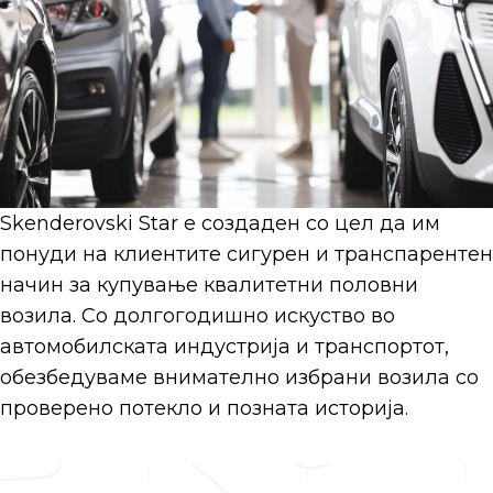
Skenderovski Star е создаден со цел да им
понуди на клиентите сигурен и транспарентен
начин за купување квалитетни половни
возила. Со долгогодишно искуство во
автомобилската индустрија и транспортот,
обезбедуваме внимателно избрани возила со
проверено потекло и позната историја.