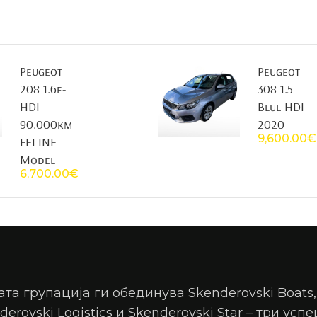
Peugeot
Peugeot
208 1.6e-
308 1.5
HDI
Blue HDI
90.000km
2020
9,600.00
€
FELINE
Model
6,700.00
€
та групација ги обединува Skenderovski Boats,
derovski Logistics и Skenderovski Star – три усп