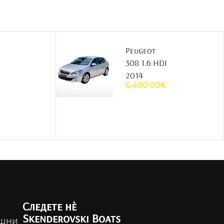
Peugeot
308 1.6 HDI
2014
6,490.00
€
Следете нè
Skenderovski Boats
ешни