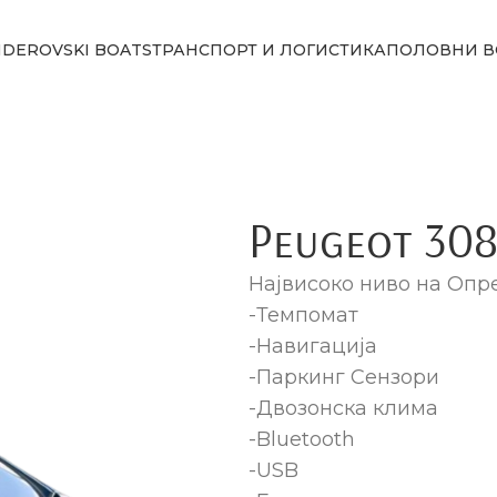
NDEROVSKI BOATS
ТРАНСПОРТ И ЛОГИСТИКА
ПОЛОВНИ В
Peugeot 308
Највисоко ниво на Опр
-Темпомат
-Навигација
-Паркинг Сензори
-Двозонска клима
-Bluetooth
-USB