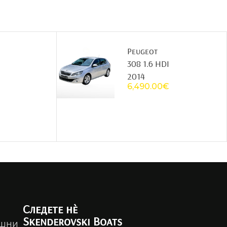
Peugeot
308 1.6 HDI
2014
6,490.00
€
Следете нè
Skenderovski Boats
ешни