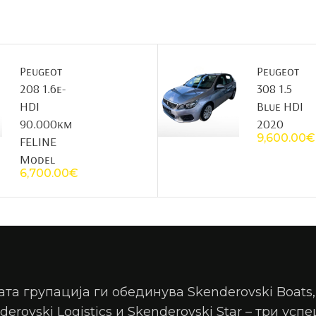
Peugeot
Peugeot
208 1.6e-
308 1.5
HDI
Blue HDI
90.000km
2020
9,600.00
€
FELINE
Model
6,700.00
€
та групација ги обединува Skenderovski Boats,
derovski Logistics и Skenderovski Star – три усп